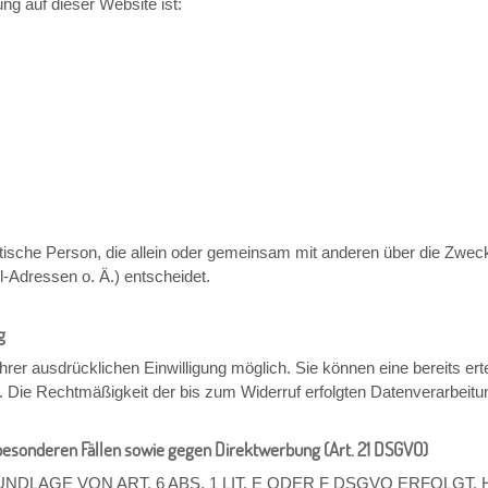
ung auf dieser Website ist:
uristische Person, die allein oder gemeinsam mit anderen über die Zwec
Adressen o. Ä.) entscheidet.
g
rer ausdrücklichen Einwilligung möglich. Sie können eine bereits ertei
ns. Die Rechtmäßigkeit der bis zum Widerruf erfolgten Datenverarbeitu
esonderen Fällen sowie gegen Direktwerbung (Art. 21 DSGVO)
LAGE VON ART. 6 ABS. 1 LIT. E ODER F DSGVO ERFOLGT, 