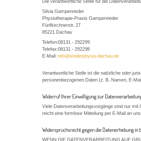
Die verantwortliche Stelle für die Datenverarbeit
Silvia Gampenrieder
Physiotherapie-Praxis Gampenrieder
Fünfkirchnerstr. 27
85221 Dachau
Telefon:
08131 - 292299
Telefax:
08131 - 292298
E-Mail:
info@kinderphysio-dachau.de
Verantwortliche Stelle ist die natürliche oder j
personenbezogenen Daten (z. B. Namen, E-Mail-
Widerruf Ihrer Einwilligung zur Datenverarbeitun
Viele Datenverarbeitungsvorgänge sind nur mit Ih
reicht eine formlose Mitteilung per E-Mail an u
Widerspruchsrecht gegen die Datenerhebung in b
WENN DIE DATENVERARBEITUNG AUF GRUND