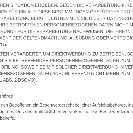
EREN SITUATION ERGEBEN, GEGEN DIE VERARBEITUNG I
UCH FÜR EIN AUF DIESE BESTIMMUNGEN GESTÜTZTES PROFIL
ERARBEITUNG BERUHT, ENTNEHMEN SIE DIESER DATENSCH
HRE BETROFFENEN PERSONENBEZOGENEN DATEN NICHT MEH
NDE FÜR DIE VERARBEITUNG NACHWEISEN, DIE IHRE INT
 DIENT DER GELTENDMACHUNG, AUSÜBUNG ODER VERTEI
O).
N VERARBEITET, UM DIREKTWERBUNG ZU BETREIBEN, SO 
NG SIE BETREFFENDER PERSONENBEZOGENER DATEN ZUM
PROFILING, SOWEIT ES MIT SOLCHER DIREKTWERBUNG IN VE
NENBEZOGENEN DATEN ANSCHLIESSEND NICHT MEHR ZUM
 ABS. 2 DSGVO).
behörde
en Betroffenen ein Beschwerderecht bei einer Aufsichtsbehörde, ins
s oder des Orts des mutmaßlichen Verstoßes zu. Das Beschwerderech
behelfe.