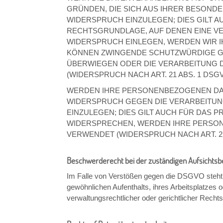
GRÜNDEN, DIE SICH AUS IHRER BESOND
WIDERSPRUCH EINZULEGEN; DIES GILT A
RECHTSGRUNDLAGE, AUF DENEN EINE V
WIDERSPRUCH EINLEGEN, WERDEN WIR I
KÖNNEN ZWINGENDE SCHUTZWÜRDIGE GRÜ
ÜBERWIEGEN ODER DIE VERARBEITUNG
(WIDERSPRUCH NACH ART. 21 ABS. 1 DSGV
WERDEN IHRE PERSONENBEZOGENEN DATE
WIDERSPRUCH GEGEN DIE VERARBEITU
EINZULEGEN; DIES GILT AUCH FÜR DAS 
WIDERSPRECHEN, WERDEN IHRE PERSO
VERWENDET (WIDERSPRUCH NACH ART. 21
Beschwerderecht bei der zuständigen Aufsichts
Im Falle von Verstößen gegen die DSGVO steht d
gewöhnlichen Aufenthalts, ihres Arbeitsplatze
verwaltungsrechtlicher oder gerichtlicher Rechts