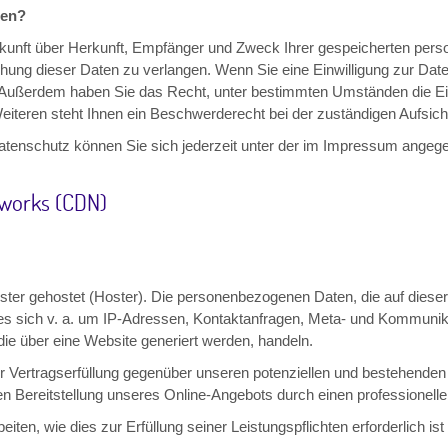
ten?
uskunft über Herkunft, Empfänger und Zweck Ihrer gespeicherten per
hung dieser Daten zu verlangen. Wenn Sie eine Einwilligung zur Daten
fen. Außerdem haben Sie das Recht, unter bestimmten Umständen die E
teren steht Ihnen ein Beschwerderecht bei der zuständigen Aufsich
tenschutz können Sie sich jederzeit unter der im Impressum ange
tworks (CDN)
ister gehostet (Hoster). Die personenbezogenen Daten, die auf diese
es sich v. a. um IP-Adressen, Kontaktanfragen, Meta- und Kommunik
ie über eine Website generiert werden, handeln.
 Vertragserfüllung gegenüber unseren potenziellen und bestehenden 
ten Bereitstellung unseres Online-Angebots durch einen professionellen
eiten, wie dies zur Erfüllung seiner Leistungspflichten erforderlich 